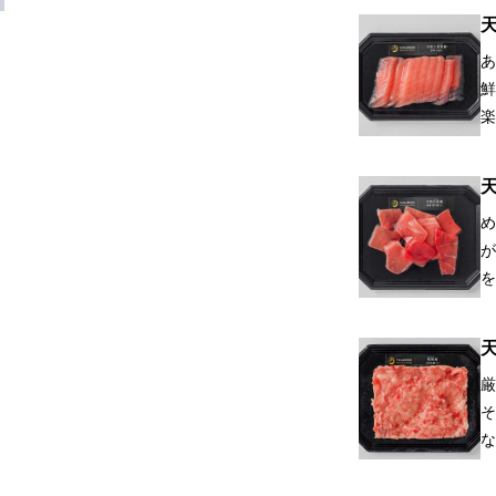
あ
鮮
楽
め
が
を
厳
そ
な