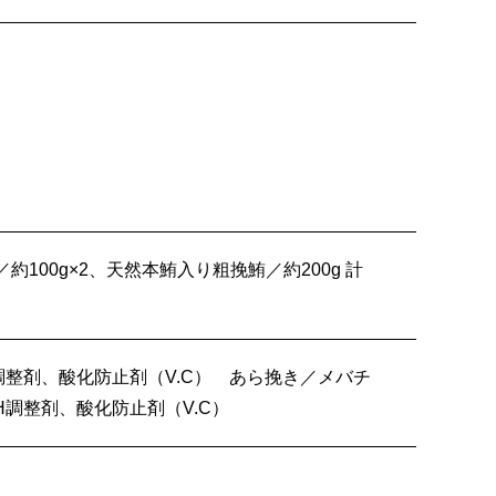
約100g×2、天然本鮪入り粗挽鮪／約200g 計
調整剤、酸化防止剤（V.C） あら挽き／メバチ
調整剤、酸化防止剤（V.C）