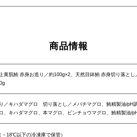
商品情報
上黄肌鮪 赤身お造り／約100g×2、天然目鉢鮪 赤身切り落とし／
0g
り／キハダマグロ 切り落とし／メバチマグロ、鮪精製油/pH
ロ、キハダマグロ、本マグロ、ビンチョウマグロ、鮪精製油/pH
（－18℃以下の冷凍庫で保管）