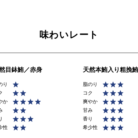
味わいレート
然目鉢鮪／赤身
天然本鮪入り粗挽
のり
脂のり
ク
コク
やか
爽やか
み
甘み
り
香り
少性
希少性