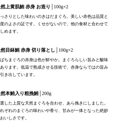
天然上黄肌鮪 赤身 お造り
│100g×2
っさりとした味わいのきはだまぐろ。美しい赤色は品質と
度のよさの証です。くせがないので、他の食材と合わせて
しめます。
天然目鉢鮪 赤身 切り落とし
│100g×2
ばちまぐろの赤身は色が鮮やか。まぐろらしい旨みと酸味
あります。低温で熟成させる技術で、赤身ならではの旨み
引き出しています。
天然本鮪入り粗挽鮪
│200g
選した上質な天然まぐろを合わせ、あら挽きにしました。
れぞれのまぐろの味わいや香り、甘みが一体となった絶妙
おいしさです。