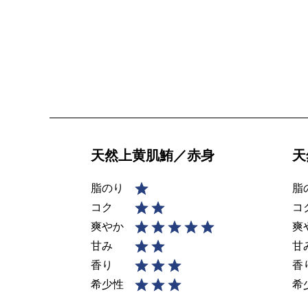
天然上黄肌鮪／赤身
天
脂のり
脂
コク
コ
爽やか
爽
甘み
甘
香り
香
希少性
希