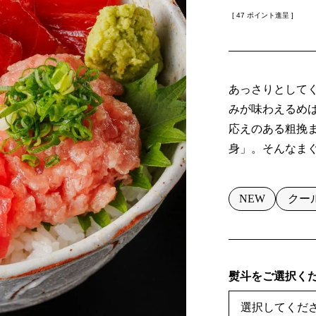
[
47
ポイント進呈 ]
あっさりとして
みが味わえるめ
応えのある粗挽
身」。そんなま
NEW
クー
熨斗をご選択く