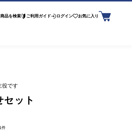
商品を検索
ご利用ガイド
ログイン
お気に入り
主役です
せセット
込
1件