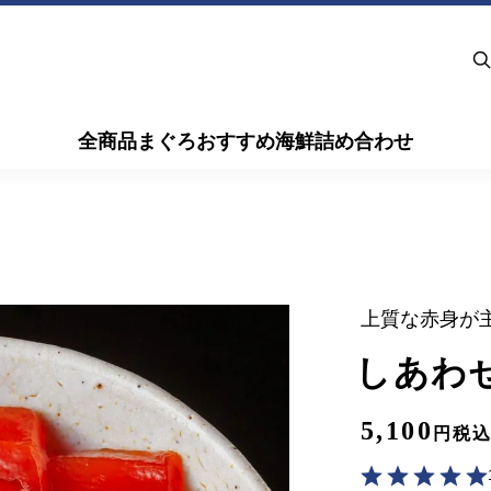
全商品
まぐろ
おすすめ海鮮
詰め合わせ
上質な赤身が
しあわ
5,100
税