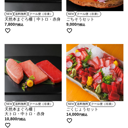
NEW
送料無料
クール便（冷凍）
NEW
クール便（冷凍）
天然本まぐろ柵｜中トロ・赤身
ごちそうセット
7,800
9,000
税込
税込
NEW
送料無料
クール便（冷凍）
NEW
送料無料
クール便（冷凍）
天然本まぐろ柵｜
ごくじょうセット
大トロ・中トロ・赤身
14,000
税込
10,800
税込