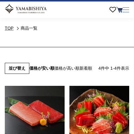
TOP
商品一覧
並び替え
価格が安い順
価格が高い順
新着順
4
件中
1
-
4
件表示