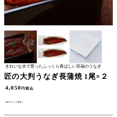
きれいな水で育ったふっくら香ばしい至福のうなぎ
匠の大判うなぎ長蒲焼 1尾×２
4,050
税込
[
38
ポイント進呈 ]