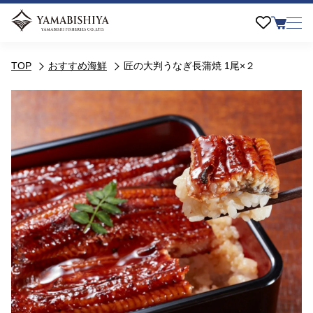
TOP
おすすめ海鮮
匠の大判うなぎ長蒲焼 1尾×２