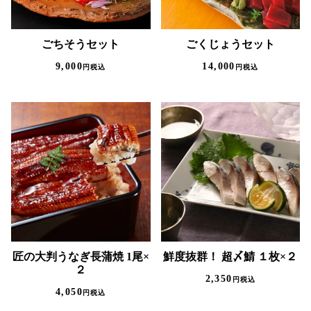
ごちそうセット
ごくじょうセット
9,000
14,000
税込
税込
匠の大判うなぎ長蒲焼 1尾×
鮮度抜群！ 超〆鯖 １枚×２
２
2,350
税込
4,050
税込